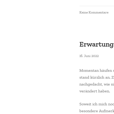
zu
Keine Kommentare
Gre
der
Fre
Erwartung
17.
16. Juni 2022
Juni
2022
Momentan häufen si
stand kürzlich an.
nachgedacht, wie s
verändert haben.
Soweit ich mich noc
besondere Aufmerks