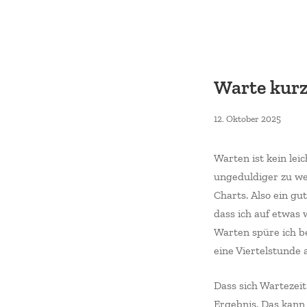
Zum
Inhalt
springen
Warte kur
12.
12. Oktober 2025
Oktob
2025
Warten ist kein lei
ungeduldiger zu we
Charts. Also ein gu
dass ich auf etwas 
Warten spüre ich be
eine Viertelstunde 
Dass sich Wartezeit
Ergebnis. Das kann 