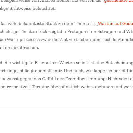
beispielsweise von Andrea Köhler, die Warten als „
geschenkte Ze
lige Sichtweise beleuchtet.
 Das wohl bekannteste Stück zu dem Thema ist „
Warten auf Godo
hichtige Theaterstück zeigt die Protagonisten Estragon und Wla
n Warteprozesses zwar die Zeit vertreiben, aber sich letztendli
arten abzubrechen.
ch die wichtigste Erkenntnis: Warten selbst ist eine Entscheidu
verbringe, obliegt ebenfalls mir. Und auch, wie lange ich bereit b
h bewusst gegen das Gefühl der Fremdbestimmung. Nichtsdestot
h und respektvoll, Termine überpünktlich wahrzunehmen und wer