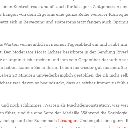
 einen Kontrollfreak und oft auch für lässigere Zeitgenossen ei
 hängen von dem Ergebnis eine ganze Reihe weiterer Konseque
etzt sich in Bewegung und spätestens jetzt fangen auch Optimis
as Warten vermeintlich in meinen Tagesablauf ein und raubt mir
it. Der Moderator Horst Lichter berichtete in der Sendung River
r er unpünktlich erschien und ihm sein Gegenüber daraufhin sagt
an haben, können Sie in Ihrem Leben nie wieder gut machen. Sie
eben 20 Minuten unwiederbringlich gestohlen, die ich nicht se
Lichter war davon so beeindruckt, dass er seither immer zu früh
nd noch schlimmer „Warten als Machtdemonstration“, was weni
n führt, sind die eine Seite der Medaille. Während die Soziologi
Psychologie auf der Suche nach
Lösungen
. Und es gibt eine ganze