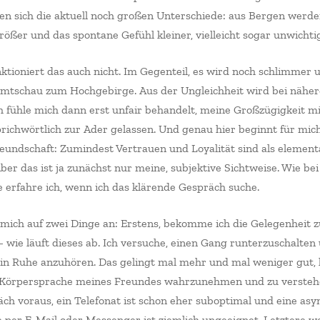
eren sich die aktuell noch großen Unterschiede: aus Bergen werd
ößer und das spontane Gefühl kleiner, vielleicht sogar unwichtig
tioniert das auch nicht. Im Gegenteil, es wird noch schlimmer 
mtschau zum Hochgebirge. Aus der Ungleichheit wird bei nähe
ch fühle mich dann erst unfair behandelt, meine Großzügigkeit 
richwörtlich zur Ader gelassen. Und genau hier beginnt für mich
eundschaft: Zumindest Vertrauen und Loyalität sind als element
ber das ist ja zunächst nur meine, subjektive Sichtweise. Wie bei 
e erfahre ich, wenn ich das klärende Gespräch suche.
 mich auf zwei Dinge an: Erstens, bekomme ich die Gelegenheit
– wie läuft dieses ab. Ich versuche, einen Gang runterzuschalten 
n Ruhe anzuhören. Das gelingt mal mehr und mal weniger gut, h
d Körpersprache meines Freundes wahrzunehmen und zu verstehe
ch voraus, ein Telefonat ist schon eher suboptimal und eine as
per E-Mail oder Messenger ist ziemlich ungeeignet. Letztere 