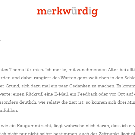
mrkwrdg
z
er
chtes Thema für mich. Ich merke, mit zunehmenden Alter bei all
rden und dabei rangiert das Warten ganz weit oben in den Sch
ter Grund, sich dazu mal ein paar Gedanken zu machen. Es kommt 
warte: einen Rückruf, eine E-Mail, ein Feedback oder vor Ort auf
sonders deutlich, wie relativ die Zeit ist; so können sich drei Mi
anfühlen.
 wie ein Kaugummi zieht, liegt wahrscheinlich daran, dass ich et
ich nicht nur nicht selbst bestimmen, auch der Zeitpunkt liegt n