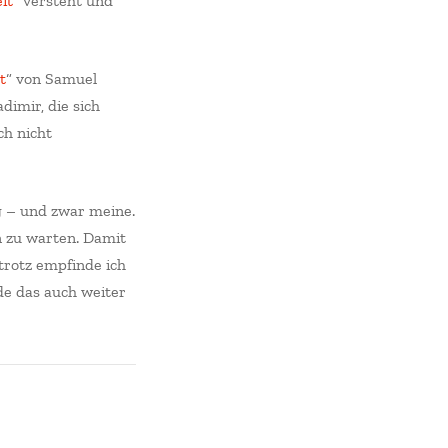
it
“ versteht und
t
“ von Samuel
dimir, die sich
ch nicht
ng – und zwar meine.
in zu warten. Damit
rotz empfinde ich
de das auch weiter