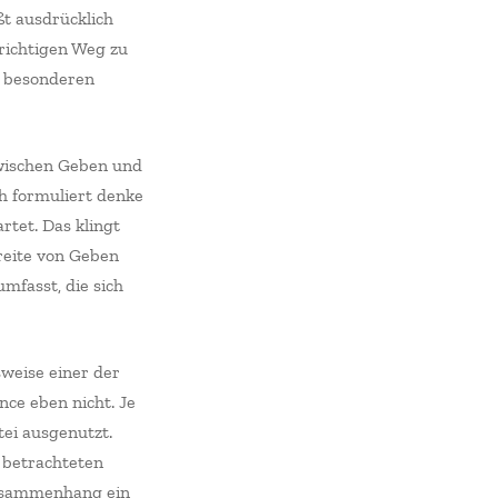
t ausdrücklich
 richtigen Weg zu
m besonderen
zwischen Geben und
ch formuliert denke
rtet. Das klingt
breite von Geben
mfasst, die sich
sweise einer der
nce eben nicht. Je
tei ausgenutzt.
n betrachteten
Zusammenhang ein