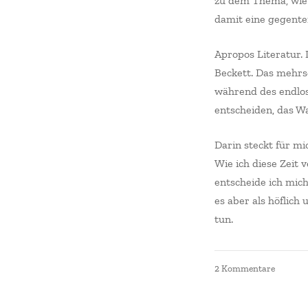
zu dem Thema, wie 
damit eine gegentei
Apropos Literatur.
Beckett. Das mehrsc
während des endlose
entscheiden, das W
Darin steckt für mi
Wie ich diese Zeit 
entscheide ich mic
es aber als höflic
tun.
zu
2 Kommentare
Warte
kurz