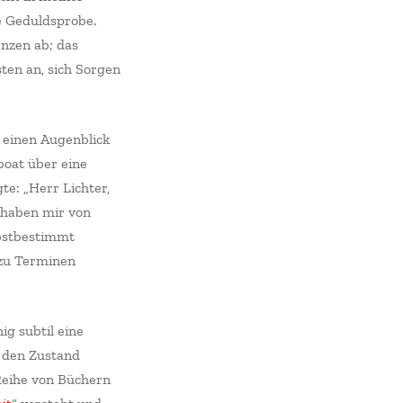
ne Geduldsprobe.
nzen ab; das
ten an, sich Sorgen
 einen Augenblick
boat über eine
e: „Herr Lichter,
 haben mir von
lbstbestimmt
 zu Terminen
g subtil eine
e den Zustand
 Reihe von Büchern