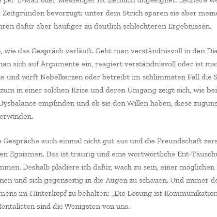
 Zeitgründen bevorzugt; unter dem Strich sparen sie aber mein
führen dafür aber häufiger zu deutlich schlechteren Ergebnissen.
 wie das Gespräch verläuft. Geht man verständnisvoll in den Di
man sich auf Argumente ein, reagiert verständnisvoll oder ist m
e und wirft Nebelkerzen oder betreibt im schlimmsten Fall die S
um in einer solchen Krise und deren Umgang zeigt sich, wie bei
 Dysbalance empfinden und ob sie den Willen haben, diese zugun
erwinden.
e Gespräche auch einmal nicht gut aus und die Freundschaft zers
ten Egoismen. Das ist traurig und eine wortwörtliche Ent-Täusch
mmen. Deshalb plädiere ich dafür, wach zu sein, einer möglichen 
gnen und sich gegenseitig in die Augen zu schauen. Und immer 
ens im Hinterkopf zu behalten: „Die Lösung ist Kommunikatio
ntalisten sind die Wenigsten von uns.