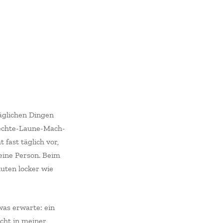
täglichen Dingen
lechte-Laune-Mach-
fast täglich vor,
 eine Person. Beim
nuten locker wie
was erwarte: ein
icht in meiner