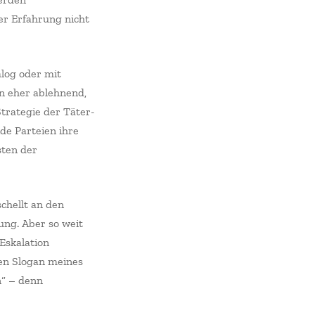
er Erfahrung nicht
alog oder mit
an eher ablehnend,
trategie der Täter-
de Parteien ihre
sten der
chellt an den
ung. Aber so weit
Eskalation
den Slogan meines
n“ – denn