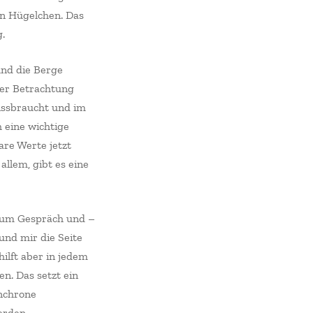
en Hügelchen. Das
.
und die Berge
rer Betrachtung
missbraucht und im
 eine wichtige
are Werte jetzt
allem, gibt es eine
 zum Gespräch und –
und mir die Seite
ilft aber in jedem
n. Das setzt ein
ynchrone
werden