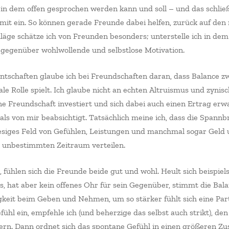
in dem offen gesprochen werden kann und soll – und das schließ
 mit ein. So können gerade Freunde dabei helfen, zurück auf den
hläge schätze ich von Freunden besonders; unterstelle ich in de
r gegenüber wohlwollende und selbstlose Motivation.
ntschaften glaube ich bei Freundschaften daran, dass Balance 
e Rolle spielt. Ich glaube nicht an echten Altruismus und zynis
eine Freundschaft investiert und sich dabei auch einen Ertrag erwa
als von mir beabsichtigt. Tatsächlich meine ich, dass die Spann
siges Feld von Gefühlen, Leistungen und manchmal sogar Geld u
en unbestimmten Zeitraum verteilen.
 fühlen sich die Freunde beide gut und wohl. Heult sich beispiel
, hat aber kein offenes Ohr für sein Gegenüber, stimmt die Bala
igkeit beim Geben und Nehmen, um so stärker fühlt sich eine Par
efühl ein, empfehle ich (und beherzige das selbst auch strikt), de
ern. Dann ordnet sich das spontane Gefühl in einen größeren 